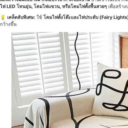
ไฟ LED โทนอุ่น, โคมไฟแขวน, หรือโคมไฟตั้งพื้นสวยๆ
เพื่อสร้า
💡
เคล็ดลับพิเศษ:
ใช้
โคมไฟตั้งโต๊ะและไฟประดับ (Fairy Lights
กว้างขึ้น