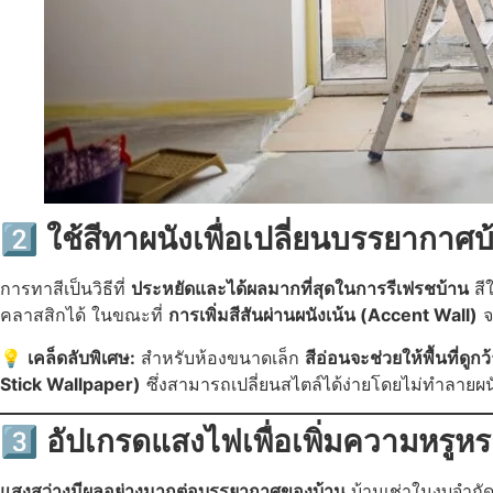
2️⃣ ใช้สีทาผนังเพื่อเปลี่ยนบรรยากาศบ
การทาสีเป็นวิธีที่
ประหยัดและได้ผลมากที่สุดในการรีเฟรชบ้าน
สีใ
คลาสสิกได้ ในขณะที่
การเพิ่มสีสันผ่านผนังเน้น (Accent Wall)
จะ
💡
เคล็ดลับพิเศษ:
สำหรับห้องขนาดเล็ก
สีอ่อนจะช่วยให้พื้นที่ดูก
Stick Wallpaper)
ซึ่งสามารถเปลี่ยนสไตล์ได้ง่ายโดยไม่ทำลายผน
3️⃣ อัปเกรดแสงไฟเพื่อเพิ่มความหรู
แสงสว่างมีผลอย่างมากต่อบรรยากาศของบ้าน
บ้านเช่าในงบจำกั