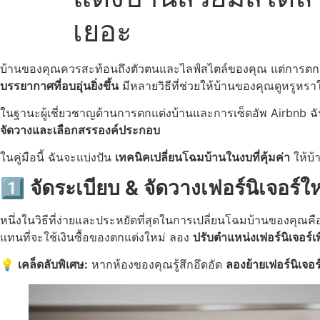
เยอะ
บ้านของคุณควรสะท้อนถึงตัวตนและไลฟ์สไตล์ของคุณ แต่การตกแต่
บรรยากาศที่อบอุ่นยิ่งขึ้น
มีหลายวิธีที่ช่วยให้บ้านของคุณดูหรูห
ในฐานะผู้เชี่ยวชาญด้านการตกแต่งบ้านและการเซ็ตอัพ Airbnb ฉั
จัดวางและเลือกสรรองค์ประกอบ
ในคู่มือนี้ ฉันจะแบ่งปัน
เทคนิคเปลี่ยนโฉมบ้านในงบที่คุ้มค่า
ให้บ้
1️⃣ จัดระเบียบ & จัดวางเฟอร์นิเจอร์ให
หนึ่งในวิธีที่ง่ายและประหยัดที่สุดในการเปลี่ยนโฉมบ้านของคุณค
แทนที่จะใช้เงินซื้อของตกแต่งใหม่ ลอง
ปรับตำแหน่งเฟอร์นิเจอร์เพื
💡
เคล็ดลับพิเศษ:
หากห้องของคุณรู้สึกอึดอัด
ลองย้ายเฟอร์นิเจอร