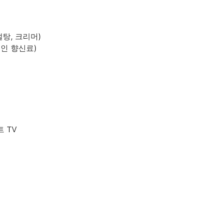
설탕, 크리머)
적인 향신료)
트 TV