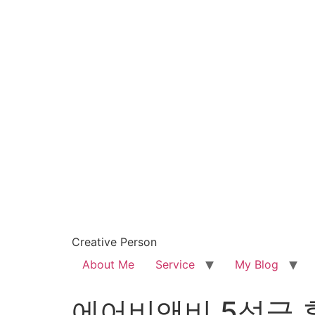
Creative Person
About Me
Service
My Blog
에어비앤비 5성급 