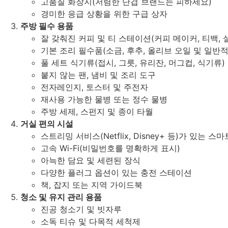
고품질 화장지(저렴한 단겹 브랜드는 피하세요)
경미한 응급 상황을 위한 구급 상자
주방 필수 용품
잘 갖춰진 커피 및 티 스테이션(커피 메이커, 티백, 
기본 조리 필수품(소금, 후추, 올리브 오일 및 일반
풀 세트 식기류(접시, 그릇, 유리잔, 머그컵, 식기류)
붙지 않는 팬, 냄비 및 조리 도구
전자레인지, 토스터 및 주전자
재사용 가능한 물병 또는 정수 물병
주방 세제, 스펀지 및 종이 타월
거실 편의 시설
스트리밍 서비스(Netflix, Disney+ 등)가 있는 스마
고속 Wi-Fi(비밀번호를 명확하게 표시)
아늑한 담요 및 세련된 장식
다양한 플러그 옵션이 있는 충전 스테이션
책, 잡지 또는 지역 가이드북
청소 및 유지 관리 용품
진공 청소기 및 빗자루
소독 티슈 및 다목적 세척제