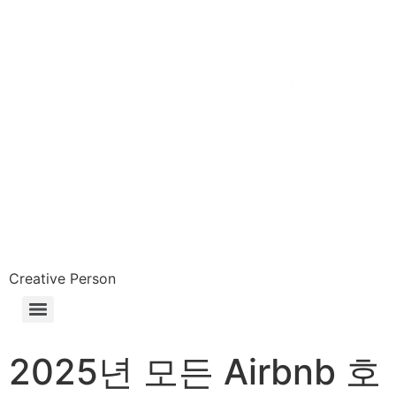
Skip
to
content
Creative Person
2025년 모든 Airbnb 호