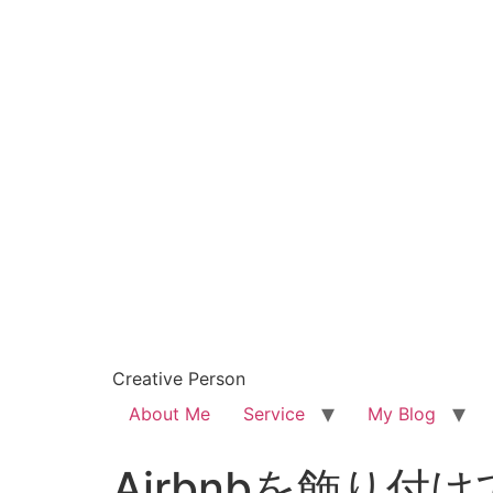
Creative Person
About Me
Service
My Blog
Airbnbを飾り