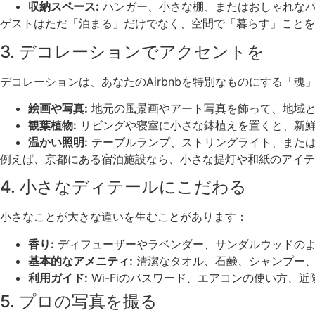
収納スペース:
ハンガー、小さな棚、またはおしゃれなバ
ゲストはただ「泊まる」だけでなく、空間で「暮らす」ことを
3. デコレーションでアクセントを
デコレーションは、あなたのAirbnbを特別なものにする「
絵画や写真:
地元の風景画やアート写真を飾って、地域と
観葉植物:
リビングや寝室に小さな鉢植えを置くと、新鮮
温かい照明:
テーブルランプ、ストリングライト、または
例えば、京都にある宿泊施設なら、小さな提灯や和紙のアイテ
4. 小さなディテールにこだわる
小さなことが大きな違いを生むことがあります：
香り:
ディフューザーやラベンダー、サンダルウッドのよ
基本的なアメニティ:
清潔なタオル、石鹸、シャンプー、
利用ガイド:
Wi-Fiのパスワード、エアコンの使い方
5. プロの写真を撮る