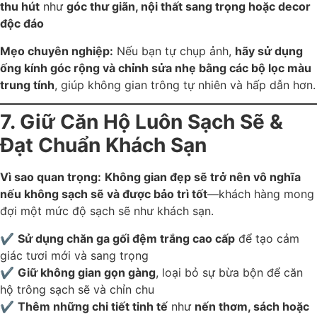
thu hút
như
góc thư giãn, nội thất sang trọng hoặc decor
độc đáo
Mẹo chuyên nghiệp:
Nếu bạn tự chụp ảnh,
hãy sử dụng
ống kính góc rộng và chỉnh sửa nhẹ bằng các bộ lọc màu
trung tính
, giúp không gian trông tự nhiên và hấp dẫn hơn.
7. Giữ Căn Hộ Luôn Sạch Sẽ &
Đạt Chuẩn Khách Sạn
Vì sao quan trọng:
Không gian đẹp sẽ trở nên vô nghĩa
nếu không sạch sẽ và được bảo trì tốt
—khách hàng mong
đợi một mức độ sạch sẽ như khách sạn.
✔
Sử dụng chăn ga gối đệm trắng cao cấp
để tạo cảm
giác tươi mới và sang trọng
✔
Giữ không gian gọn gàng
, loại bỏ sự bừa bộn để căn
hộ trông sạch sẽ và chỉn chu
✔
Thêm những chi tiết tinh tế
như
nến thơm, sách hoặc