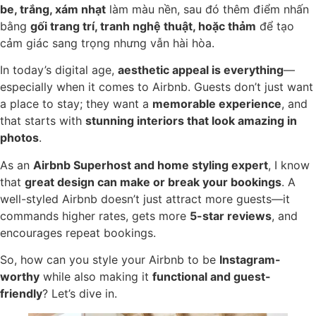
be, trắng, xám nhạt
làm màu nền, sau đó thêm điểm nhấn
bằng
gối trang trí, tranh nghệ thuật, hoặc thảm
để tạo
cảm giác sang trọng nhưng vẫn hài hòa.
In today’s digital age,
aesthetic appeal is everything
—
especially when it comes to Airbnb. Guests don’t just want
a place to stay; they want a
memorable experience
, and
that starts with
stunning interiors that look amazing in
photos
.
As an
Airbnb Superhost and home styling expert
, I know
that
great design can make or break your bookings
. A
well-styled Airbnb doesn’t just attract more guests—it
commands higher rates, gets more
5-star reviews
, and
encourages repeat bookings.
So, how can you style your Airbnb to be
Instagram-
worthy
while also making it
functional and guest-
friendly
? Let’s dive in.