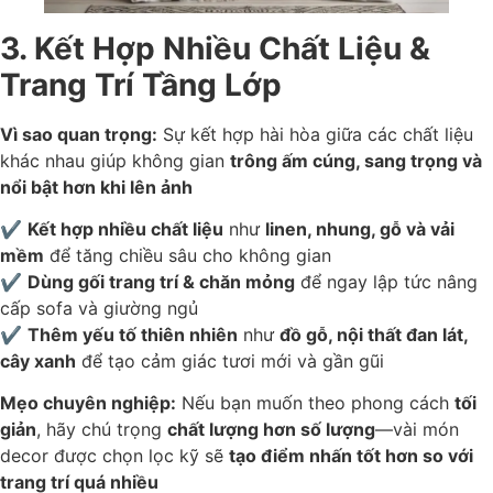
3. Kết Hợp Nhiều Chất Liệu &
Trang Trí Tầng Lớp
Vì sao quan trọng:
Sự kết hợp hài hòa giữa các chất liệu
khác nhau giúp không gian
trông ấm cúng, sang trọng và
nổi bật hơn khi lên ảnh
✔
Kết hợp nhiều chất liệu
như
linen, nhung, gỗ và vải
mềm
để tăng chiều sâu cho không gian
✔
Dùng gối trang trí & chăn mỏng
để ngay lập tức nâng
cấp sofa và giường ngủ
✔
Thêm yếu tố thiên nhiên
như
đồ gỗ, nội thất đan lát,
cây xanh
để tạo cảm giác tươi mới và gần gũi
Mẹo chuyên nghiệp:
Nếu bạn muốn theo phong cách
tối
giản
, hãy chú trọng
chất lượng hơn số lượng
—vài món
decor được chọn lọc kỹ sẽ
tạo điểm nhấn tốt hơn so với
trang trí quá nhiều